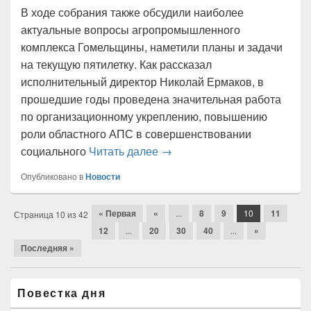
В ходе собрания также обсудили наиболее
актуальные вопросы агропромышленного
комплекса Гомельщины, наметили планы и задачи
на текущую пятилетку. Как рассказал
исполнительный директор Николай Ермаков, в
прошедшие годы проведена значительная работа
по организационному укреплению, повышению
роли областного АПС в совершенствовании
В Гомеле подвели итоги раб
социального
Читать далее
→
Опубликовано в
Новости
Навигация
« Первая
«
...
8
9
10
11
Страница 10 из 42
по
12
...
20
30
40
...
»
статьям
Последняя »
Область
Повестка дня
основной
боковой