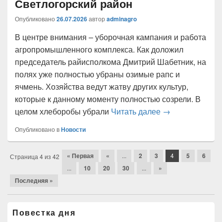
Светлогорский район
Опубликовано
26.07.2026
автор
adminagro
В центре внимания – уборочная кампания и работа
агропромышленного комплекса. Как доложил
председатель райисполкома Дмитрий Шабетник, на
полях уже полностью убраны озимые рапс и
ячмень. Хозяйства ведут жатву других культур,
которые к данному моменту полностью созрели. В
В центре внима
целом хлеборобы убрали
Читать далее
→
Опубликовано в
Новости
Навигация
« Первая
«
...
2
3
4
5
6
Страница 4 из 42
по
...
10
20
30
...
»
статьям
Последняя »
Область
Повестка дня
основной