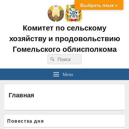
Выбрать язык »
Комитет по сельскому
хозяйству и продовольствию
Гомельского облисполкома
Search
Search
for:
Menu
Главная
Область
Повестка дня
основной
боковой