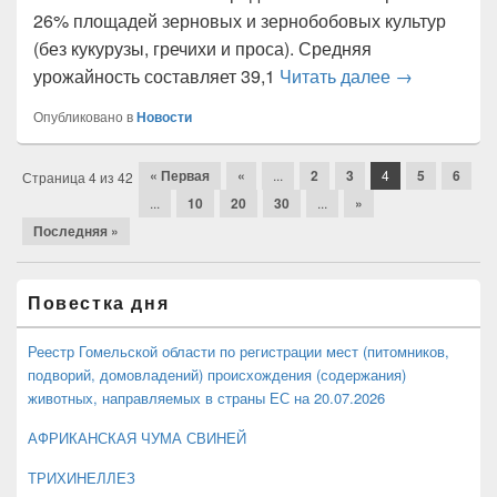
26% площадей зерновых и зернобобовых культур
(без кукурузы, гречихи и проса). Средняя
В Беларуси 
урожайность составляет 39,1
Читать далее
→
Опубликовано в
Новости
Навигация
« Первая
«
...
2
3
4
5
6
Страница 4 из 42
по
...
10
20
30
...
»
статьям
Последняя »
Область
Повестка дня
основной
боковой
панели
Реестр Гомельской области по регистрации мест (питомников,
подворий, домовладений) происхождения (содержания)
животных, направляемых в страны ЕС на 20.07.2026
АФРИКАНСКАЯ ЧУМА СВИНЕЙ
ТРИХИНЕЛЛЕЗ