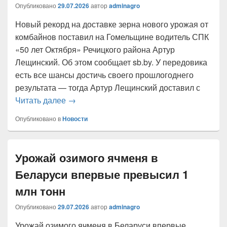
Опубликовано
29.07.2026
автор
adminagro
Новый рекорд на доставке зерна нового урожая от
комбайнов поставил на Гомельщине водитель СПК
«50 лет Октября» Речицкого района Артур
Лещинский. Об этом сообщает sb.by. У передовика
есть все шансы достичь своего прошлогоднего
результата — тогда Артур Лещинский доставил с
На Гомельщине определился первый водит
Читать далее
→
Опубликовано в
Новости
Урожай озимого ячменя в
Беларуси впервые превысил 1
млн тонн
Опубликовано
29.07.2026
автор
adminagro
Урожай озимого ячменя в Беларуси впервые