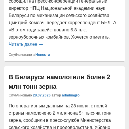
сообщил на пресс-конференции генеральный
директор НПЦ Национальной академии наук
Беларуси по механизации сельского хозяйства
Дмитрий Комлач, передает корреспондент БЕЛТА.
«В этом году задействовано 6,8 тыс.
зерноуборочных комбайнов. Хочется отметить,
Более 86% зерноуборочных комбайнов на
Читать далее
→
Опубликовано в
Новости
В Беларуси намолотили более 2
млн тонн зерна
Опубликовано
28.07.2026
автор
adminagro
По оперативным данным на 28 июля, с полей
страны намолочено 2 миллиона 51 тысяча тонн
зерна, сообщили в пресс-службе Министерства
сельского хозяйства и продовольствия. Убрано