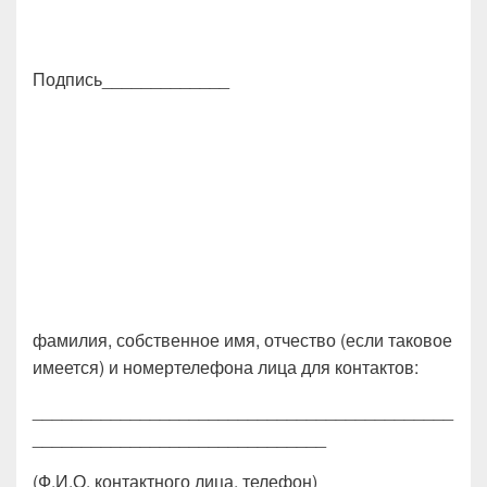
Подпись_____________
фамилия, собственное имя, отчество (если таковое
имеется) и номертелефона лица для контактов:
___________________________________________
______________________________
(Ф.И.О. контактного лица, телефон)