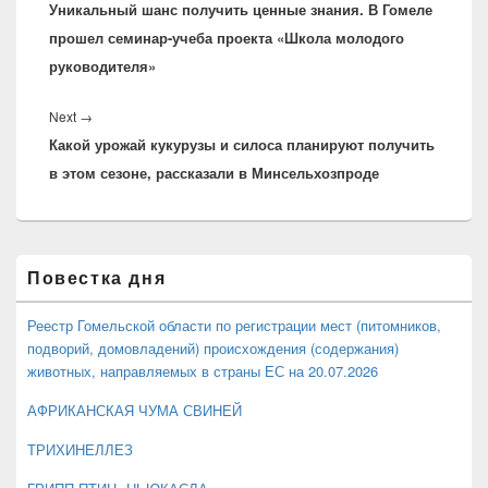
записям
Уникальный шанс получить ценные знания. В Гомеле
post:
прошел семинар-учеба проекта «Школа молодого
руководителя»
Next
Next
→
Какой урожай кукурузы и силоса планируют получить
post:
в этом сезоне, рассказали в Минсельхозпроде
Область
Повестка дня
основной
боковой
панели
Реестр Гомельской области по регистрации мест (питомников,
подворий, домовладений) происхождения (содержания)
животных, направляемых в страны ЕС на 20.07.2026
АФРИКАНСКАЯ ЧУМА СВИНЕЙ
ТРИХИНЕЛЛЕЗ