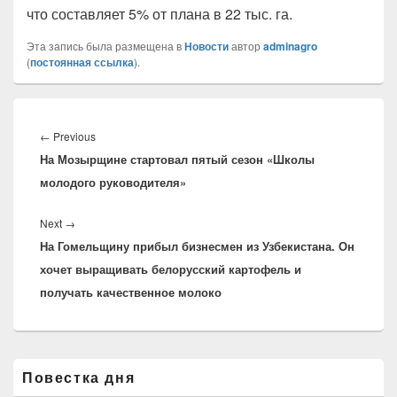
что составляет 5% от плана в 22 тыс. га.
Эта запись была размещена в
Новости
автор
adminagro
(
постоянная ссылка
).
Навигация
по
Previous
←
Previous
записям
На Мозырщине стартовал пятый сезон «Школы
post:
молодого руководителя»
Next
Next
→
На Гомельщину прибыл бизнесмен из Узбекистана. Он
post:
хочет выращивать белорусский картофель и
получать качественное молоко
Область
Повестка дня
основной